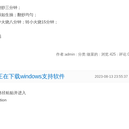
翻炒三分钟；
淋如生抽；翻炒均匀；
中火烧八分钟；转小火烧15分钟；
锅
作者:admin
分类:做菜的
浏览:425
评论:
|
|
|
正在下载windows支持软件
2023-08-13 23:55:37
下路径粘贴并进入
tion