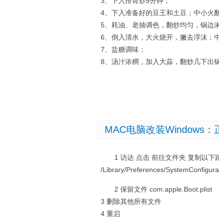
3、下入排骨炒5分钟；
4、下入准备好的豆王和土豆；中小火
5、耗油、老抽调色，翻炒均匀，锅边
6、倒入清水，大火烧开，撇去浮沫；
7、盐糖调味；
8、汤汁浓稠，加入大蒜，翻炒几下出
MAC电脑改装Windows：
1 访达 点击 前往文件夹 复制以
/Library/Preferences/SystemConfigura
2 保留文件 com.apple.Boot.plist
3 删除其他所有文件
4 重启